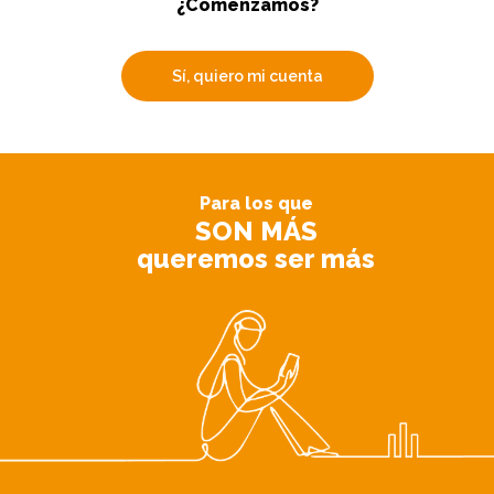
¿Comenzamos?
Sí, quiero mi cuenta
Para los que
SON MÁS
queremos ser más