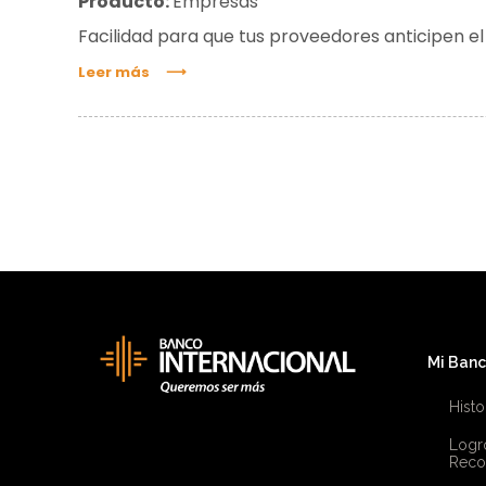
Producto:
Empresas
Facilidad para que tus proveedores anticipen e
Leer más
Mi Ban
Histo
Logr
Reco