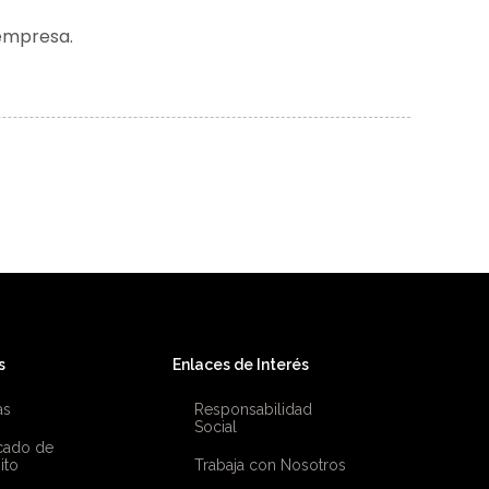
 empresa.
s
Enlaces de Interés
as
Responsabilidad
Social
icado de
ito
Trabaja con Nosotros