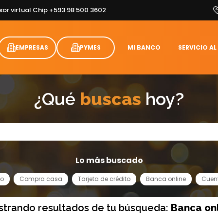
sor virtual Chip +593 98 500 3602
EMPRESAS
PYMES
MI BANCO
SERVICIO AL
¿Qué
buscas
hoy?
Lo más buscado
to
Compra casa
Tarjeta de crédito
Banca online
Cuen
trando resultados de tu búsqueda:
Banca on