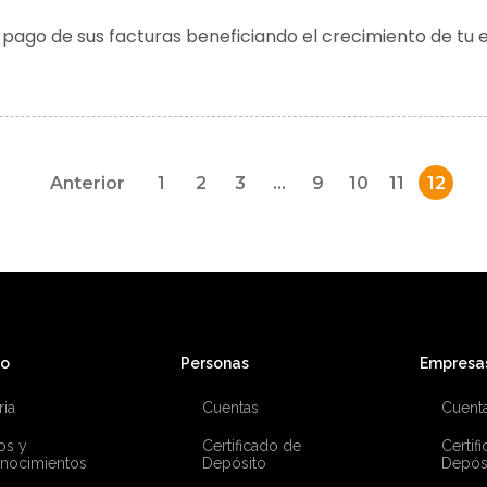
l pago de sus facturas beneficiando el crecimiento de tu
Anterior
1
2
3
…
9
10
11
12
co
Personas
Empresa
ria
Cuentas
Cuent
os y
Certificado de
Certif
nocimientos
Depósito
Depós