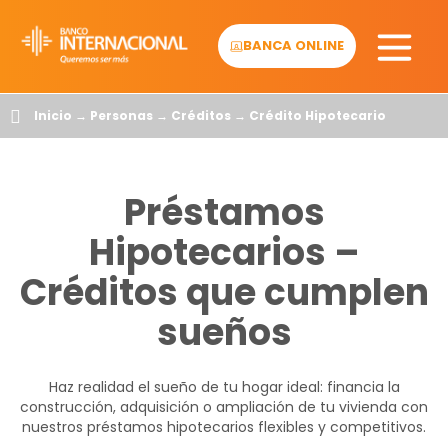
Skip
to
BANCA ONLINE
content
Inicio
→
Personas
→
Créditos
→
Crédito Hipotecario
Préstamos
Hipotecarios –
Créditos que cumplen
sueños
Haz realidad el sueño de tu hogar ideal: financia la
construcción, adquisición o ampliación de tu vivienda con
nuestros préstamos hipotecarios flexibles y competitivos.