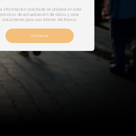
a información solicitada se utilizará en este
proceso de actualización de datos y será
únicamente para uso interno del Banco.
Continuar