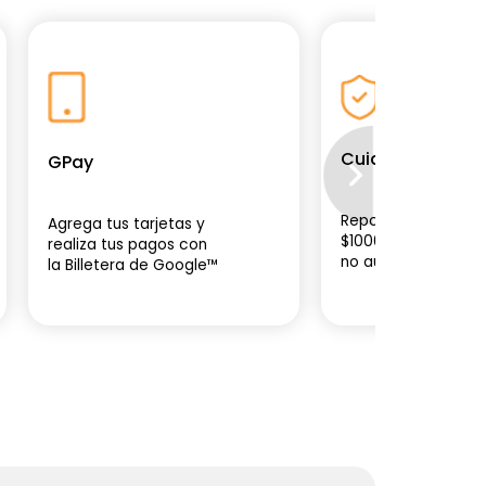
Cuida tu dinero
GPay
Reposición de hast
Agrega tus tarjetas y
$1000 de transacci
realiza tus pagos con
no autorizadas.
la Billetera de Google™