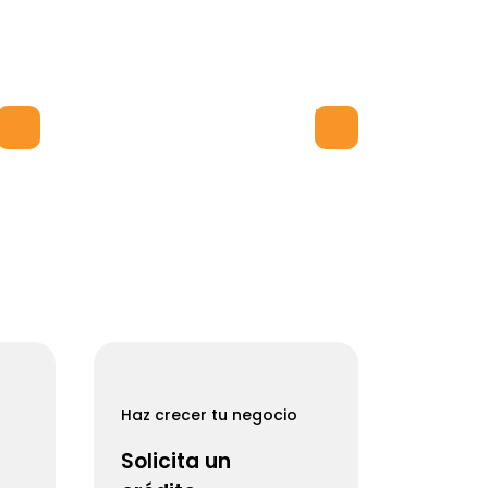
Afilia
tu Negocio
link
link
Haz crecer tu negocio
Solicita un