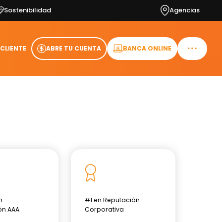
Sostenibilidad
Agencias
 CLIENTE
ABRE TU CUENTA
BANCA ONLINE
n
#1 en Reputación
ón AAA
Corporativa