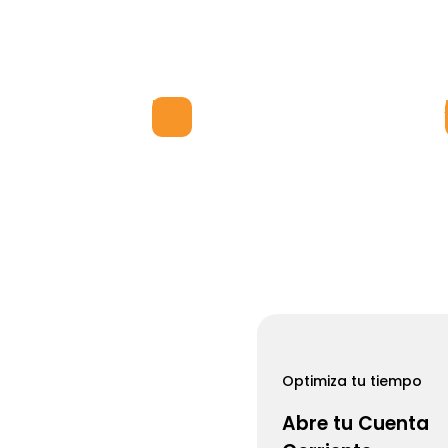
cita tu Tarjeta
Regístrate
Crédito
en WIP
link
Optimiza tu tiempo
Abre tu Cuenta