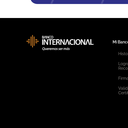
Mi Banc
Histo
Logr
Reco
Firma
Valid
Certi