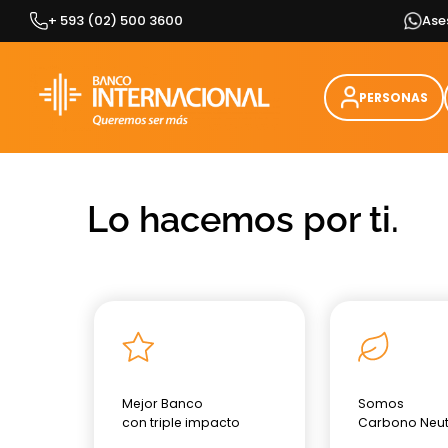
Skip
+ 593 (02) 500 3600
Ase
to
content
PERSONAS
Lo hacemos por ti.
Mejor Banco
Somos
con triple impacto
Carbono Neut