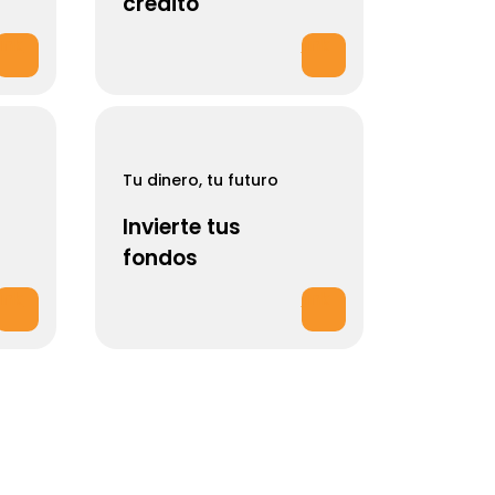
crédito
link
link
Tu dinero, tu futuro
Invierte tus
fondos
link
link