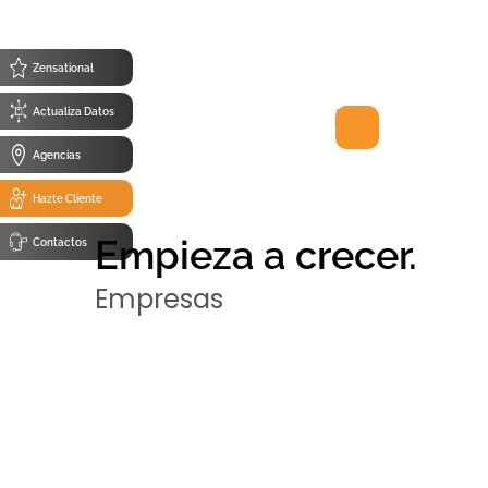
Abre tu Cuenta
Soli
de Ahorro
de 
Zensational
link
Actualiza Datos
Agencias
Hazte Cliente
Empieza a crecer.
Contactos
Empresas