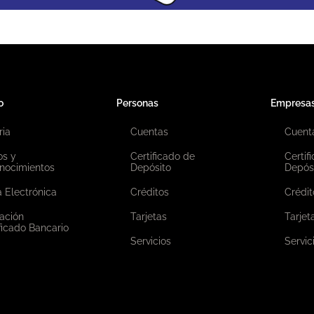
o
Personas
Empresa
ria
Cuentas
Cuent
os y
Certificado de
Certif
nocimientos
Depósito
Depós
 Electrónica
Créditos
Crédit
ación
Tarjetas
Tarjet
ficado Bancario
Servicios
Servic