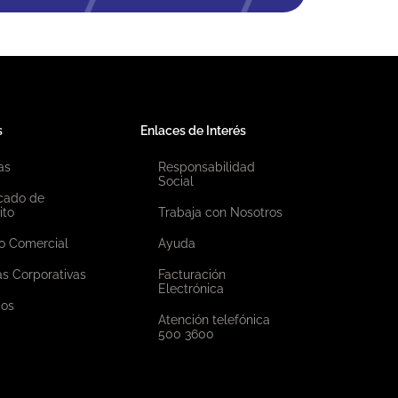
s
Enlaces de Interés
as
Responsabilidad
Social
icado de
ito
Trabaja con Nosotros
o Comercial
Ayuda
as Corporativas
Facturación
Electrónica
ios
Atención telefónica
500 3600