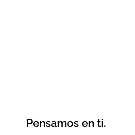
Él no se detuvo,
hizo crecer su negocio.
Pensamos en ti.