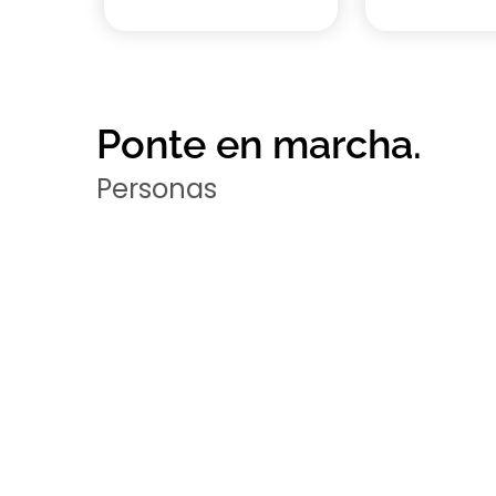
Ponte en marcha.
Personas
Tan Zensational como tú
Da el