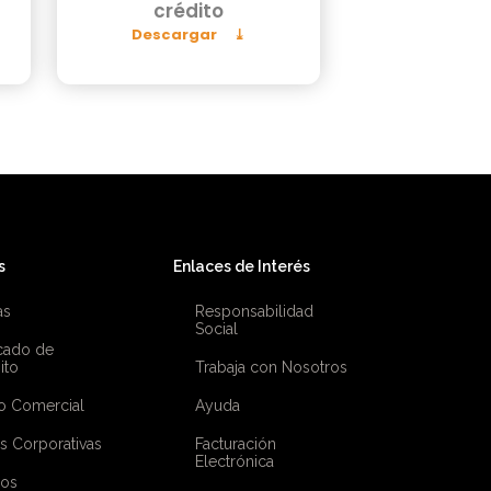
crédito
Descargar
s
Enlaces de Interés
as
Responsabilidad
Social
icado de
ito
Trabaja con Nosotros
o Comercial
Ayuda
as Corporativas
Facturación
Electrónica
ios