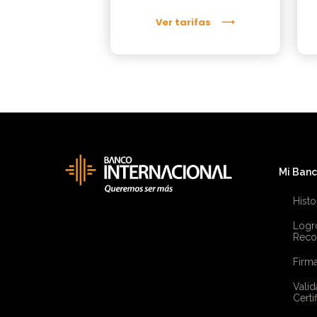
Ver tarifas
Mi Ban
Histo
Logr
Reco
Firma
Valid
Certi