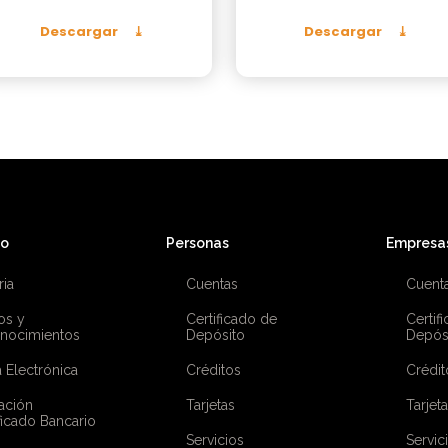
Descargar
Descargar
co
Personas
Empresa
ria
Cuentas
Cuent
os y
Certificado de
Certif
nocimientos
Depósito
Depós
 Electrónica
Créditos
Crédit
ación
Tarjetas
Tarjet
ficado Bancario
Servicios
Servic