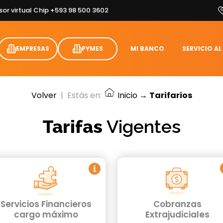
sor virtual Chip +593 98 500 3602
EMPRESAS
PYMES
MI BANCO
SERVICIO AL
Volver
|
Estás en:
Inicio
→
Tarifarios
Tarifas
Vigentes
Servicios Financieros
Cobranzas
cargo máximo
Extrajudiciales