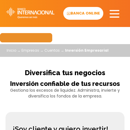
Skip
to
BANCA ONLINE
content
Inicio
→
Empresas
→
Cuentas
→
Inversión Empresarial
Diversifica tus negocios
I
nversión confiable de tus recursos
Gestiona los excesos de liquidez. Administra, invierte y
diversifica los fondos de la empresa.​
¡Soy cliente y quiero invertir!