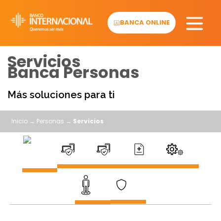
Skip
to
BANCA ONLINE
content
Servicios
Banca Personas
Más soluciones para ti
Inicio
→
Personas
→
Servicios