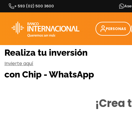
Skip
+ 593 (02) 500 3600
Ase
to
content
PERSONAS
Realiza tu inversión
Invierte aquí
con Chip - WhatsApp
¡Crea 