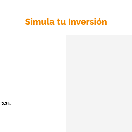
Simula tu Inversión
al
a
l
2.3
%.