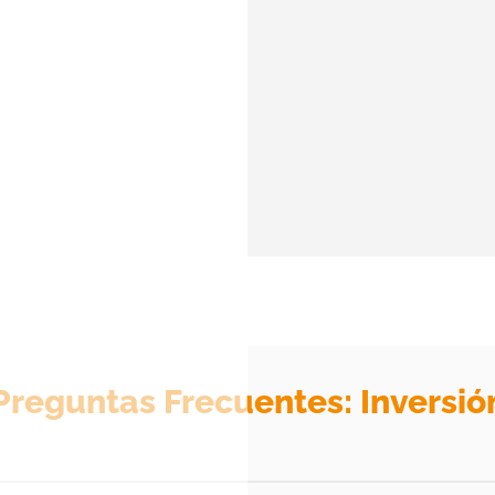
interés
rsión
días
iguiente
Preguntas Frecuentes: Inversió