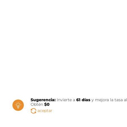
Tasa exclusiva para contratación en canal digit
Tas
Valor total
Sugerencia:
Invierte a
61
días
y mejora la tasa a
Obtén
$0
aceptar