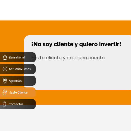
¡No soy cliente y quiero invertir!
Hazte cliente y crea una cuenta
Zensational
Actualiza Datos
Abrir cuenta
Agencias
Hazte Cliente
Contactos