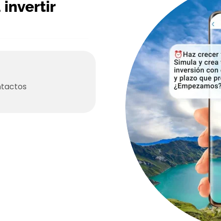
invertir
ntactos