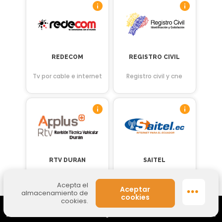
REDECOM
REGISTRO CIVIL
Tv por cable e internet
Registro civil y cne
RTV DURAN
SAITEL
Tránsito y peajes
Tv por cable e internet
Acepta el
Aceptar
almacenamiento de
cookies
cookies.
Zensational
Actualiza Datos
Agencias
Abre tu Cuenta
Contactos