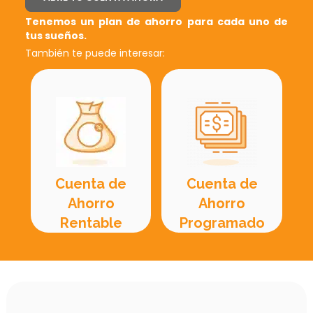
Tenemos un plan de ahorro para cada uno de
tus sueños.
También te puede interesar:
Cuenta de
Cuenta de
Ahorro
Ahorro
Rentable
Programado