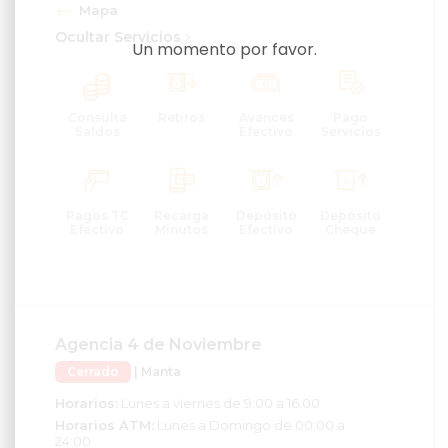
Mapa
Ocultar Servicios
Un momento por favor.
Consulta
Retiros
Avances
Pago
Saldos
Efectivo
Servicios
Pagos TC
Recarga
Depósito
Depósito
Efectivo
Minutos
Efectivo
Cheque
Agencia 4 de Noviembre
Cerrado
| Manta
Horarios:
Lunes a viernes de 9:00 a 16:00
Horarios ATM:
Lunes a Domingo de 00:00 a
24:00