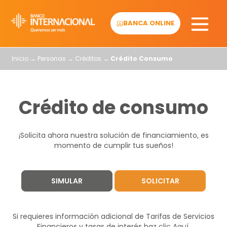
Skip
to
BANCA ONLINE
content
Inicio
→
Personas
→
Créditos
→
Crédito Consumo
Crédito de consumo
¡Solicita ahora nuestra solución de financiamiento, es
momento de cumplir tus sueños!
SIMULAR
SOLICITAR
Si requieres información adicional de Tarifas de Servicios
Financieros y tasas de interés haz
clic Aquí
.