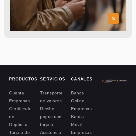
PRODUCTOS
SERVICIOS
CANALES
Cuenta
Transporte
Banca
Empresas
de valores
Online
Certificado
Recibe
Empresas
de
pagos con
Banca
Depósito
tarjeta
Móvil
Tarjeta de
Asistencia
Empresas