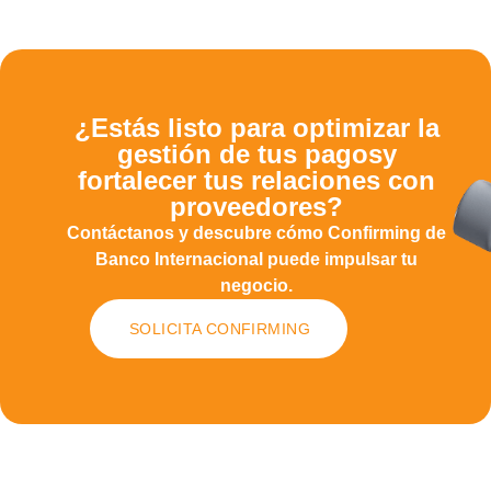
¿Estás listo para optimizar la
gestión de tus pagosy
fortalecer tus relaciones con
proveedores?
Contáctanos y descubre cómo Confirming de
Banco Internacional puede impulsar tu
negocio.
SOLICITA CONFIRMING