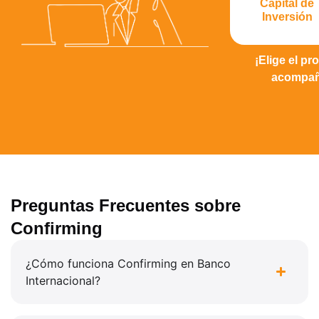
Capital de
Inversión
¡Elige el p
acompaña
Preguntas Frecuentes sobre
Confirming
¿Cómo funciona Confirming en Banco
Internacional?