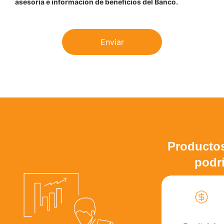
asesoría e información de beneficios del Banco.
Enviar
Productos
podrí