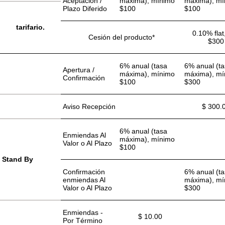
Aceptación /
máxima), mínimo
máxima), mí
Plazo Diferido
$100
$100
tarifario.
0.10% flat
Cesión del producto*
$300
6% anual (tasa
6% anual (t
Apertura /
máxima), mínimo
máxima), mí
Confirmación
$100
$300
Aviso Recepción
$ 300.
6% anual (tasa
Enmiendas Al
máxima), mínimo
Valor o Al Plazo
$100
Stand By
Confirmación
6% anual (t
enmiendas Al
máxima), mí
Valor o Al Plazo
$300
Enmiendas -
$ 10.00
Por Término