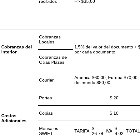
recibidos
--> $35,00
IMPORTACIÓN /
EXPORTAC
PRODUCTO
DESCRIPCIÓN
ENVIADA
RECIBIDA
Cobranzas
Locales
Cobranzas del
1.5% del valor del documento + 
Interior
por cada documento
Cobranzas de
Otras Plazas
América $60,00; Europa $70,00;
Courier
del mundo $80,00
Portes
$ 20
Copias
$ 10
Costos
Adicionales
Mensajes
$
$
TARIFA
IVA
TOTAL
SWIFT
26.79
4.02