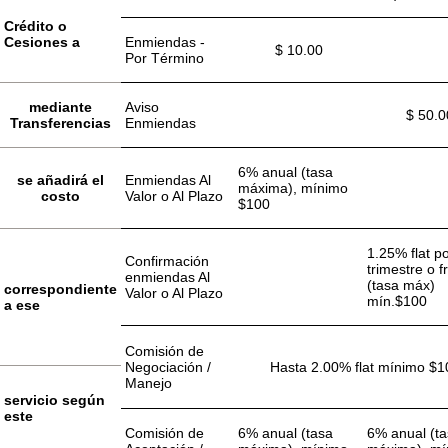
Crédito o
Cesiones a
Enmiendas -
$ 10.00
Por Término
mediante
Aviso
$ 50.0
Transferencias
Enmiendas
6% anual (tasa
se añadirá el
Enmiendas Al
máxima), mínimo
costo
Valor o Al Plazo
$100
1.25% flat p
Confirmación
trimestre o f
enmiendas Al
(tasa máx)
correspondiente
Valor o Al Plazo
mín.$100
a ese
Comisión de
Negociación /
Hasta 2.00% flat mínimo $1
Manejo
servicio según
este
Comisión de
6% anual (tasa
6% anual (t