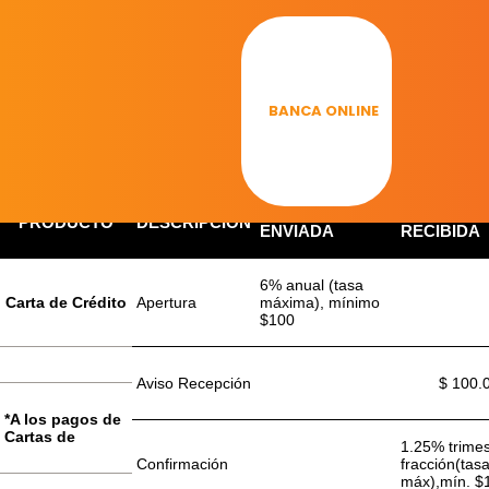
Skip
TARIFARIO AGOSTO
to
content
Comercio Exterior
BANCA ONLINE
IMPORTACIÓN /
EXPORTAC
PRODUCTO
DESCRIPCIÓN
ENVIADA
RECIBIDA
6% anual (tasa
Carta de Crédito
Apertura
máxima), mínimo
$100
Aviso Recepción
$ 100.
*A los pagos de
Cartas de
1.25% trimes
Confirmación
fracción(tas
máx),mín. $