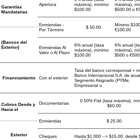
Apertura
máxima), mínimo
máxima), mí
Garantías
$100.00
$500.00 o €
Mandatarias
Enmiendas -
Mínimo $100
$ 50.00
Por Término
€100,00
(Bancos del
6% anual (tasa
6% anual (t
Exterior)
Enmiendas Al
máxima), mínimo
máxima), mí
Valor o Al Plazo
$100.00
$500 o €500
Tasa del banco corresponsal + 
Banco Internacional S.A. de acue
Financiamiento
Con el exterior
Segmento Asignado (PYMe,
Empresarial o
0.50% Flat (tasa máxima), mí
Documentarias
Cobros Desde y
$60,00
Hacia el
Enmiendas
$ 25.00
Exterior
Cheques
Hasta $1.000 --> $15,00; desde 