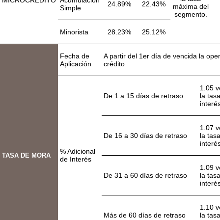
24.89%
22.43%
máxima del
Simple
segmento.
Minorista
28.23%
25.12%
Fecha de
A partir del 1er día de vencida la ope
Aplicación
crédito
1.05 
De 1 a 15 días de retraso
la tas
interé
1.07 
De 16 a 30 días de retraso
la tas
interé
% Adicional
TASA DE MORA
de Interés
1.09 
De 31 a 60 días de retraso
la tas
interé
1.10 
Más de 60 días de retraso
la tas