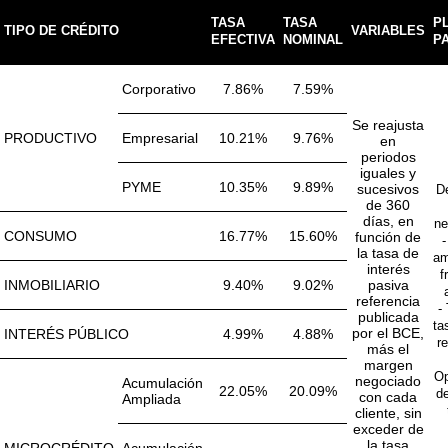
TASA
TASA
P
TIPO DE CRÉDITO
VARIABLES
EFECTIVA
NOMINAL
P
Corporativo
7.86%
7.59%
Se reajusta
PRODUCTIVO
Empresarial
10.21%
9.76%
en
periodos
iguales y
PYME
10.35%
9.89%
sucesivos
D
de 360
días, en
ne
CONSUMO
16.77%
15.60%
función de
-
la tasa de
am
interés
f
INMOBILIARIO
9.40%
9.02%
pasiva
referencia
-
publicada
ta
por el BCE,
INTERÉS PÚBLICO
4.99%
4.88%
re
más el
margen
Op
negociado
Acumulación
22.05%
20.09%
de
con cada
Ampliada
cliente, sin
exceder de
la tasa
MICROCRÉDITO
Acumulación