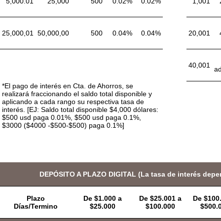
5,000.01
25,000
500
0.02%
0.02%
1,001
25,000,01
50,000,00
500
0.04%
0.04%
20,001
40,001
ad
*El pago de interés en Cta. de Ahorros, se
realizará fraccionando el saldo total disponible y
aplicando a cada rango su respectiva tasa de
interés. [EJ: Saldo total disponible $4,000 dólares:
$500 usd paga 0.01%, $500 usd paga 0.1%,
$3000 ($4000 -$500-$500) paga 0.1%]
DEPÓSITO A PLAZO DIGITAL (La tasa de interés depen
Plazo
De $1.000 a
De $25.001 a
De $100.
Días/Termino
$25.000
$100.000
$500.