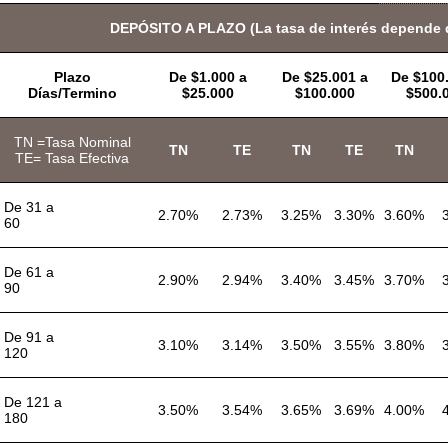
DEPÓSITO A PLAZO (La tasa de interés depende d
Plazo
De $1.000 a
De $25.001 a
De $100.
Días/Termino
$25.000
$100.000
$500.
TN =Tasa Nominal
TN
TE
TN
TE
TN
TE= Tasa Efectiva
De 31 a
2.70%
2.73%
3.25%
3.30%
3.60%
60
De 61 a
2.90%
2.94%
3.40%
3.45%
3.70%
90
De 91 a
3.10%
3.14%
3.50%
3.55%
3.80%
120
De 121 a
3.50%
3.54%
3.65%
3.69%
4.00%
180