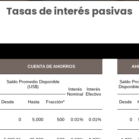
Tasas de interés pasivas
CUENTA DE AHORROS
AH
Saldo Promedio Disponible
Saldo Pr
(US$)
Disponibl
Interés
Interés
Nominal
Efectivo
Desde
Hasta
Fracción*
Desde
0
5,000
500
0.01%
0.01%
0