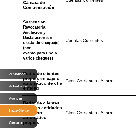
Cuentas Corrientes
Cámara de
Compensación
Suspensión,
Revocatoria,
Anulación y
Declaración sin
Cuentas Corrientes
efecto de cheque(s)
(por
evento para uno o
varios cheques)
Retiro de clientes
Zensational
propios en cajero
Ctas. Corrientes - Ahorro
automático de otra
Actualiza Datos
entidad
Agencias
Retiro de clientes
de otras entidades
Hazte Cliente
en cajero
Ctas. Corrientes - Ahorro
automático
propios
Contactos