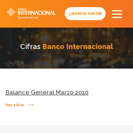
Skip
to
BANCA ONLINE
content
Cifras
Banco Internacional
Balance General Marzo 2010
Ver cifra