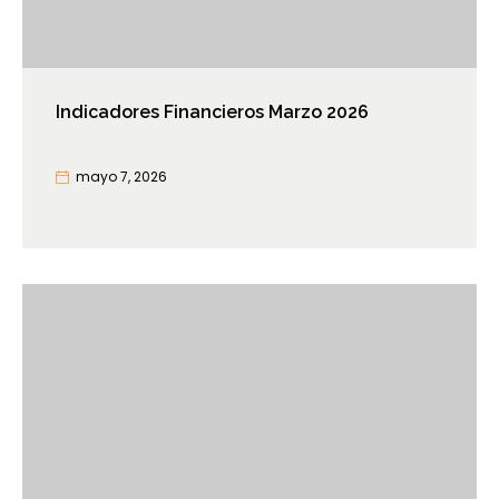
Indicadores Financieros Marzo 2026
mayo 7, 2026