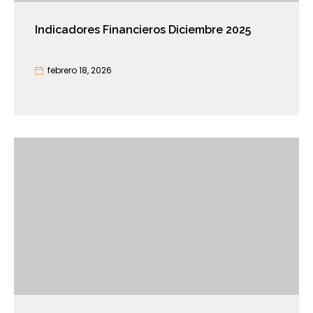
Indicadores Financieros Diciembre 2025
febrero 18, 2026