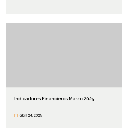
Indicadores Financieros Marzo 2025
abril 24, 2025