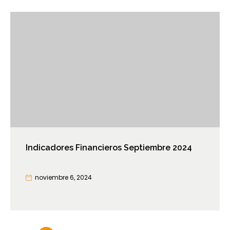
Indicadores Financieros Septiembre 2024
noviembre 6, 2024