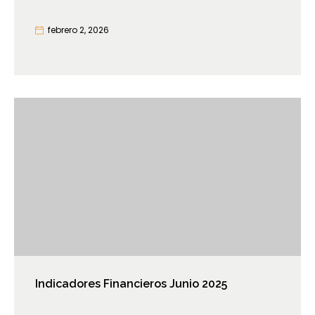
febrero 2, 2026
Indicadores Financieros Junio 2025