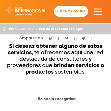
Skip
to
BANCA ONLINE
content
Inicio
→
Asesoría
→
Red de proveedores Copia
Compartir en:
Si deseas obtener alguno de estos
servicios,
te ofrecemos aquí una red
destacada de consultores y
proveedores que
brindan servicios o
productos
sostenibles.
Eficiencia Energética