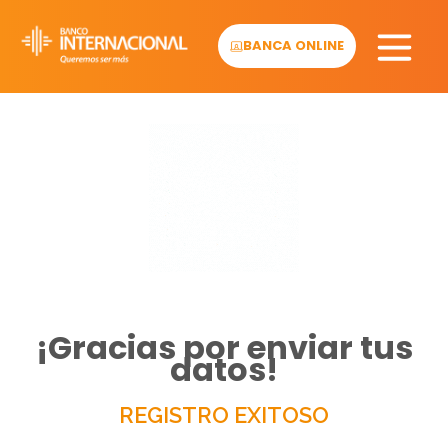
Skip
to
BANCA ONLINE
content
¡Gracias por enviar tus
datos!
REGISTRO EXITOSO