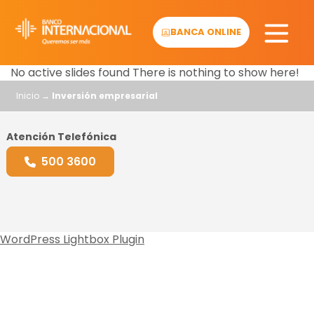
Skip
to
BANCA ONLINE
content
No active slides found
There is nothing to show here!
Inicio
→
Inversión empresarial
Atención Telefónica
500 3600
WordPress Lightbox Plugin