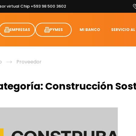
sor virtual Chip +593 98 500 3602
EMPRESAS
PYMES
MI BANCO
SERVICIO AL
o
Proveedor
ategoría:
Construcción Sost