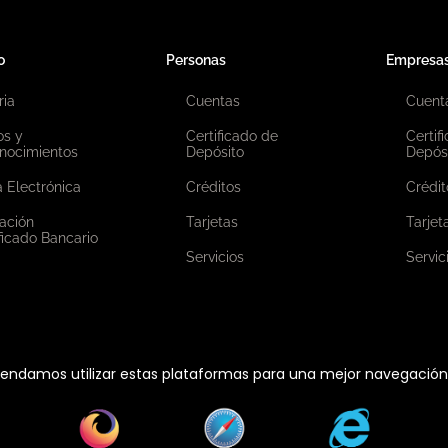
o
Personas
Empresa
ria
Cuentas
Cuent
os y
Certificado de
Certif
nocimientos
Depósito
Depós
 Electrónica
Créditos
Crédit
ación
Tarjetas
Tarjet
ficado Bancario
Servicios
Servic
ndamos utilizar estas plataformas para una mejor navegación e