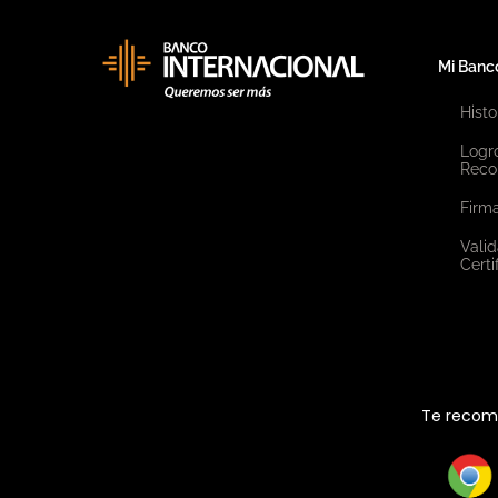
Mi Banc
Histo
Logr
Reco
Firma
Valid
Certi
Te recome