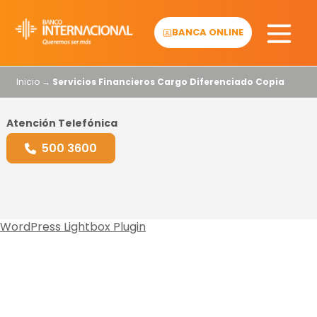
Skip
to
BANCA ONLINE
content
Inicio
→
Servicios Financieros Cargo Diferenciado Copia
Atención Telefónica
500 3600
WordPress Lightbox Plugin