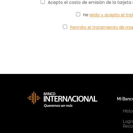
Acepto el costo de emisión de la tarjeta d
He
leído y acepto el tr
Permito el tratamiento de mi
Mi Banc
Histo
Logr
Reco