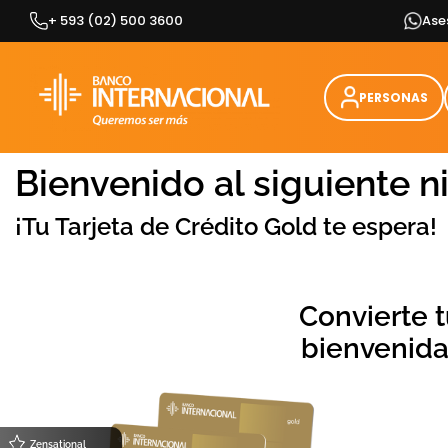
Skip
+ 593 (02) 500 3600
Ase
to
content
PERSONAS
Bienvenido al siguiente n
¡Tu Tarjeta de Crédito Gold te espera!
Convierte t
bienvenida
Zensational