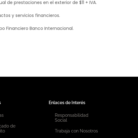
al de prestaciones en el exterior de $11 + IVA.
tos y servicios financieros.
po Financiero Banco Internacional.
s
Enlaces de Interés
as
Responsabilidad
Social
icado de
ito
Trabaja con Nosotros