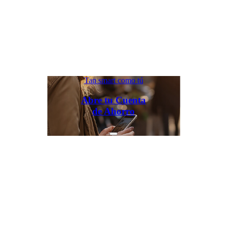
Tan smart como tú
Abre tu Cuenta
de Ahorro