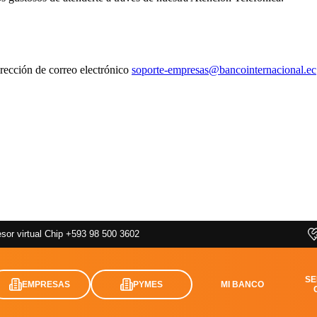
irección de correo electrónico
soporte-empresas@bancointernacional.ec
sor virtual Chip +593 98 500 3602
SE
EMPRESAS
PYMES
MI BANCO