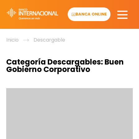
Skip
to
BANCA ONLINE
content
Inicio
Descargable
Categoría Descargables:
Buen
Gobierno Corporativo