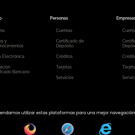
o
Personas
Empresa
ria
Cuentas
Cuent
os y
Certificado de
Certif
nocimientos
Depósito
Depós
 Electrónica
Créditos
Crédit
ación
Tarjetas
Tarjet
ficado Bancario
Servicios
Servic
ndamos utilizar estas plataformas para una mejor navegación e