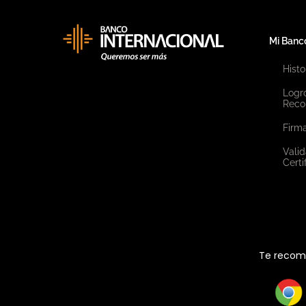
Mi Banc
Histo
Logr
Reco
Firma
Valid
Certi
Te recome