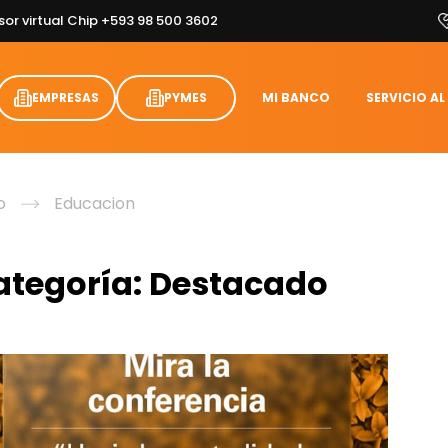
sor virtual Chip +593 98 500 3602
EMPRESAS
PYMES
MI BANCO
SERVICIO AL
o
Educacion
ategoría:
Destacado