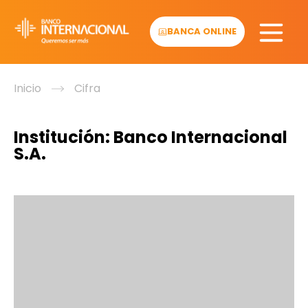
Skip
to
BANCA ONLINE
content
Inicio
Cifra
Institución:
Banco Internacional
S.A.