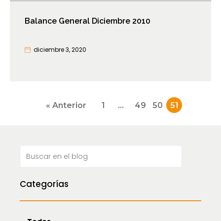
Balance General Diciembre 2010
diciembre 3, 2020
Paginación
« Anterior
1
…
49
50
51
de
entradas
Categorías