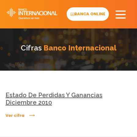
Skip
to
BANCA ONLINE
content
Cifras
Banco Internacional
Estado De Perdidas Y Ganancias
Diciembre 2010
Ver cifra