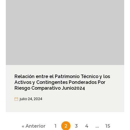
Relación entre el Patrimonio Técnico y los
Activos y Contingentes Ponderados Por
Riesgo Comparativo Junio2024
julio 24, 2024
Paginación
« Anterior
1
2
3
4
…
15