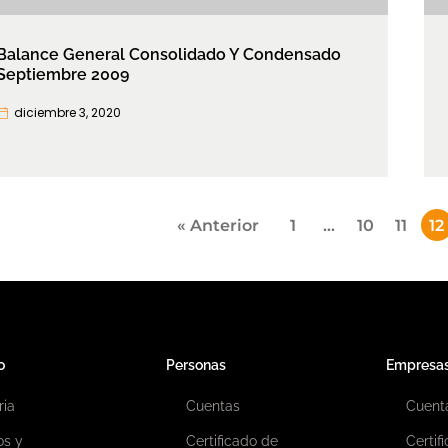
Balance General Consolidado Y Condensado
Septiembre 2009
diciembre 3, 2020
Paginación
« Anterior
1
…
10
11
12
de
entradas
o
Personas
Empresa
ria
Cuentas
Cuent
os y
Certificado de
Certif