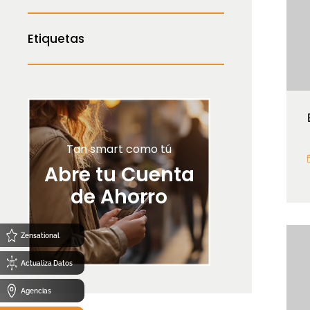
Etiquetas
Tan smart como tú
Abre tu Cuenta
de Ahorro
Zensational
Actualiza Datos
Agencias