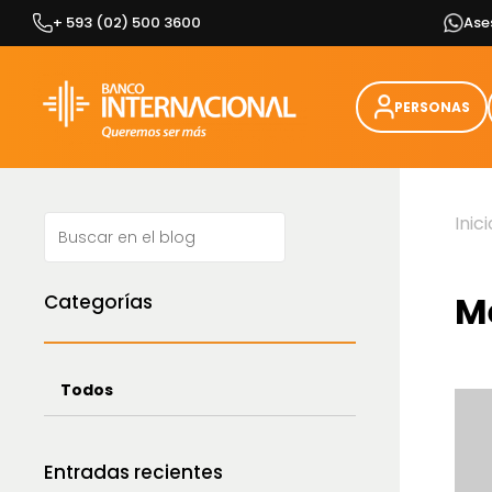
Skip
+ 593 (02) 500 3600
Ase
to
content
PERSONAS
Inici
M
Categorías
Todos
Entradas recientes