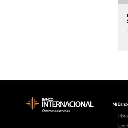
Mi Banc
Histo
Logr