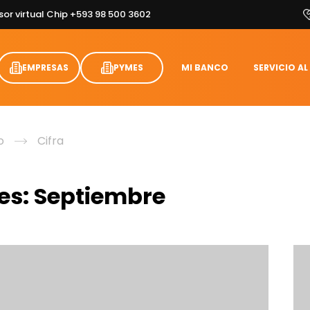
sor virtual Chip +593 98 500 3602
EMPRESAS
PYMES
MI BANCO
SERVICIO AL
o
Cifra
es:
Septiembre