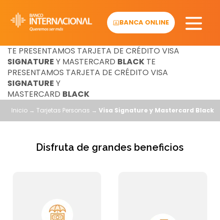
Skip
to
BANCA ONLINE
content
TE PRESENTAMOS
TARJETA DE CRÉDITO
VISA
SIGNATURE
Y MASTERCARD
BLACK
TE
PRESENTAMOS
TARJETA DE CRÉDITO
VISA
SIGNATURE
Y
MASTERCARD
BLACK
Inicio
→
Tarjetas Personas
→
Visa Signature y Mastercard Black
Disfruta de grandes beneficios