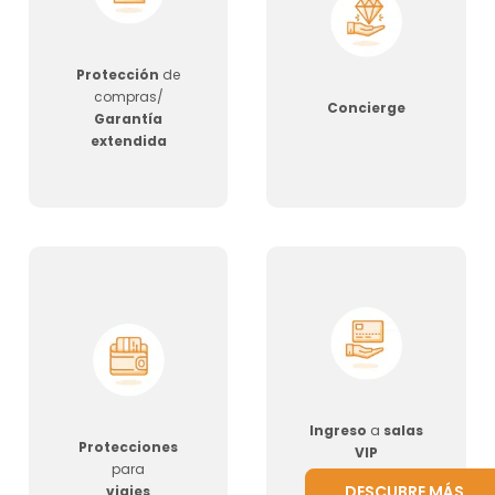
Protección
de
compras/
Concierge
Garantía
extendida
Ingreso
a
salas
Protecciones
VIP
para
DESCUBRE MÁS
viajes