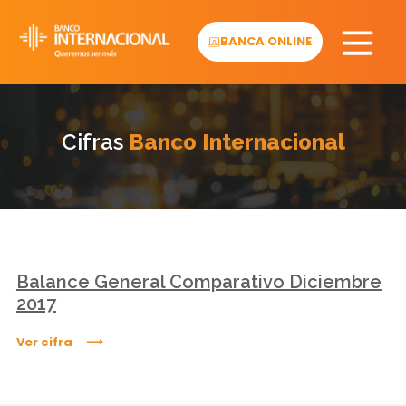
Skip
to
BANCA ONLINE
content
Cifras
Banco Internacional
Balance General Comparativo Diciembre
2017
Ver cifra