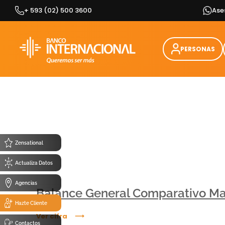
Skip
+ 593 (02) 500 3600
Ase
to
content
PERSONAS
Zensational
Actualiza Datos
Agencias
Balance General Comparativo M
Hazte Cliente
Ver cifra
Contactos