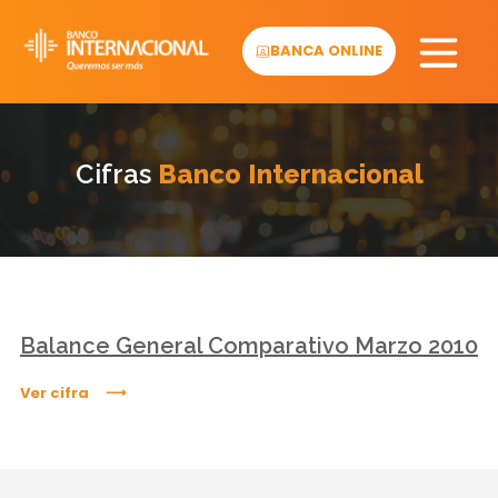
Skip
to
BANCA ONLINE
content
Cifras
Banco Internacional
Balance General Comparativo Marzo 2010
Ver cifra