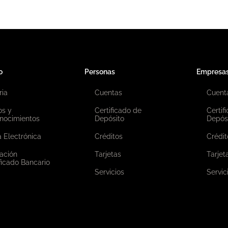
o
Personas
Empresa
ria
Cuentas
Cuent
os y
Certificado de
Certif
nocimientos
Depósito
Depós
 Electrónica
Créditos
Crédit
ación
Tarjetas
Tarjet
ficado Bancario
Servicios
Servic