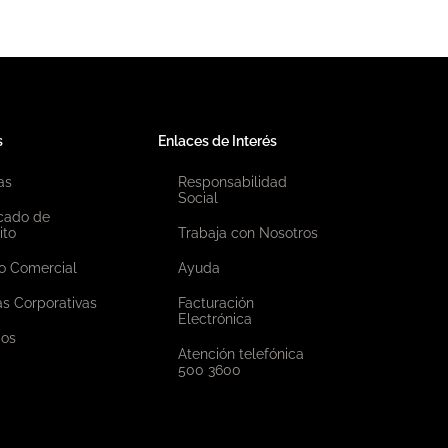
s
Enlaces de Interés
as
Responsabilidad
Social
icado de
ito
Trabaja con Nosotros
o Comercial
Ayuda
as Corporativas
Facturación
Electrónica
ios
Atención telefónica
500 3600