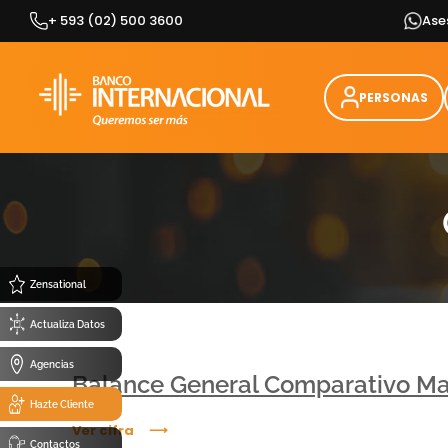
Skip
+ 593 (02) 500 3600
Ase
to
content
PERSONAS
Zensational
Actualiza Datos
Agencias
Balance General Comparativo Ma
Hazte Cliente
Ver cifra
Contactos