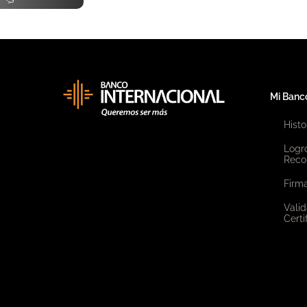
Mi Banc
Histo
Logr
Reco
Firma
Valid
Certi