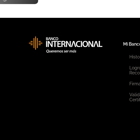
Mi Banc
Histo
Logr
Reco
Firma
Valid
Certi