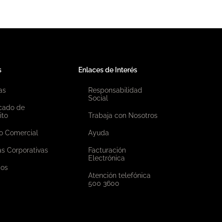
s
Enlaces de Interés
as
Responsabilidad
Social
icado de
ito
Trabaja con Nosotros
o Comercial
Ayuda
as Corporativas
Facturación
Electrónica
ios
Atención telefónica
500 3600