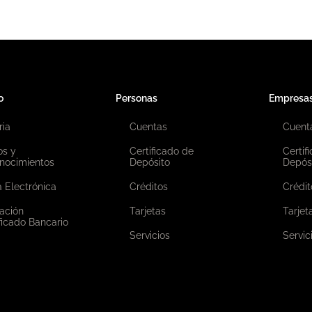
o
Personas
Empresa
ria
Cuentas
Cuent
os y
Certificado de
Certif
nocimientos
Depósito
Depós
 Electrónica
Créditos
Crédit
ación
Tarjetas
Tarjet
ficado Bancario
Servicios
Servic