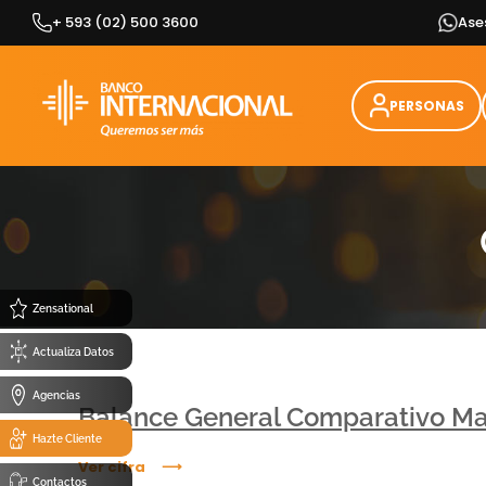
Skip
+ 593 (02) 500 3600
Ase
to
content
PERSONAS
Zensational
Actualiza Datos
Agencias
Balance General Comparativo Ma
Hazte Cliente
Ver cifra
Contactos