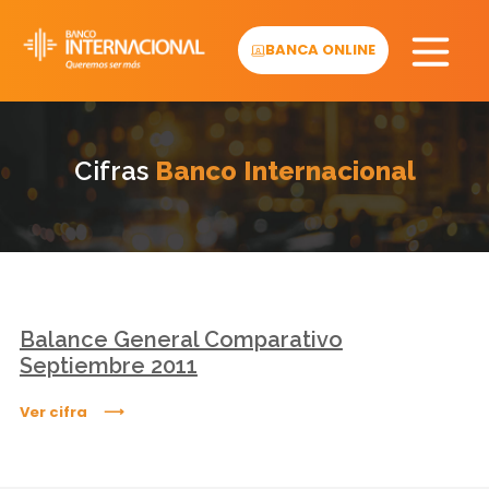
Skip
to
BANCA ONLINE
content
Cifras
Banco Internacional
Balance General Comparativo
Septiembre 2011
Ver cifra