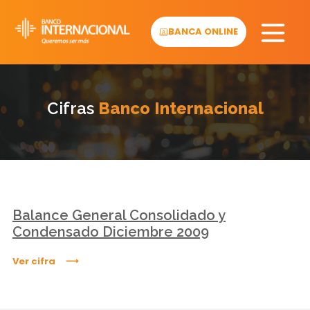
Skip
to
BANCA ONLINE
content
Cifras
Banco Internacional
Balance General Consolidado y
Condensado Diciembre 2009
Ver cifra