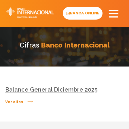
Skip
to
BANCA ONLINE
content
Cifras
Banco Internacional
Balance General Diciembre 2025
Ver cifra