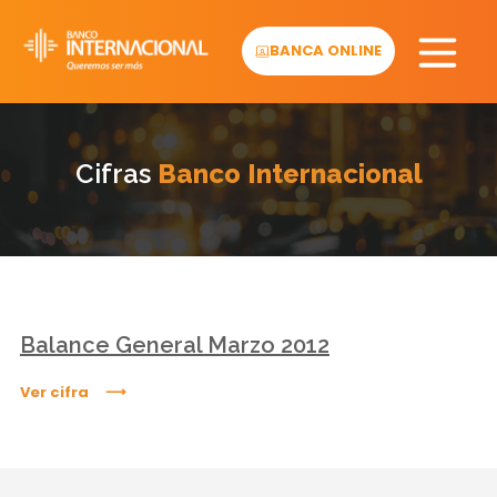
Skip
to
BANCA ONLINE
content
Cifras
Banco Internacional
Balance General Marzo 2012
Ver cifra