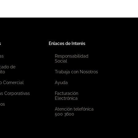
s
Enlaces de Interés
as
Responsabilidad
Social
icado de
ito
Trabaja con Nosotros
o Comercial
Ayuda
as Corporativas
Facturación
Electrónica
ios
Atención telefónica
500 3600