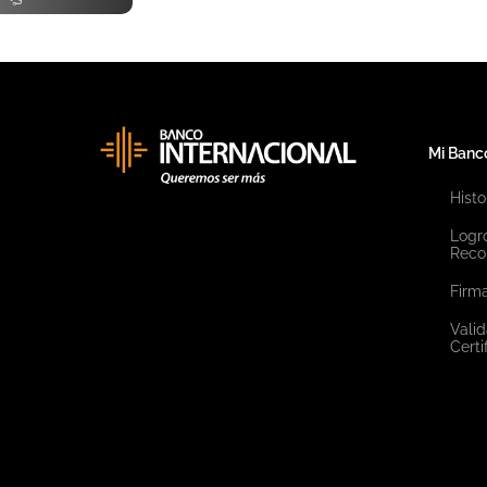
Mi Banc
Histo
Logr
Reco
Firma
Valid
Certi