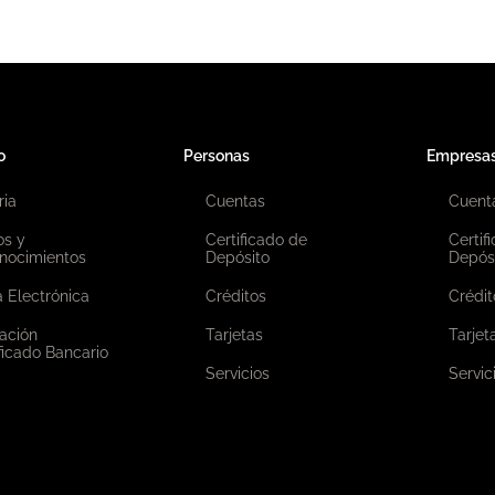
o
Personas
Empresa
ria
Cuentas
Cuent
os y
Certificado de
Certif
nocimientos
Depósito
Depós
 Electrónica
Créditos
Crédit
ación
Tarjetas
Tarjet
ficado Bancario
Servicios
Servic