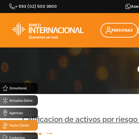
Skip
+ 593 (02) 500 3600
Ase
to
content
PERSONAS
Zensational
Actualiza Datos
Agencias
Calificacion de activos por riesg
Hazte Cliente
Ver cifra
Contactos