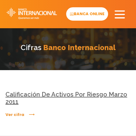
Skip
to
BANCA ONLINE
content
Cifras
Banco Internacional
Calificación De Activos Por Riesgo Marzo
2011
Ver cifra