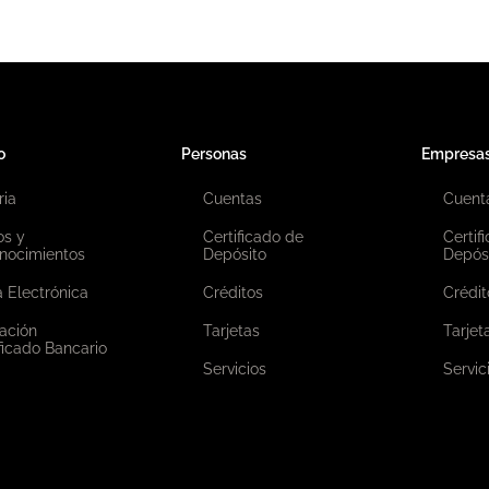
o
Personas
Empresa
ria
Cuentas
Cuent
os y
Certificado de
Certif
nocimientos
Depósito
Depós
 Electrónica
Créditos
Crédit
ación
Tarjetas
Tarjet
ficado Bancario
Servicios
Servic