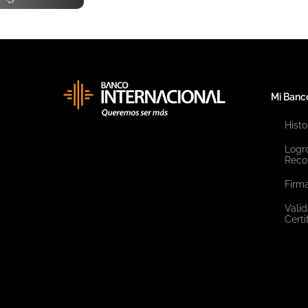
Mi Banc
Histo
Logr
Reco
Firma
Valid
Certi