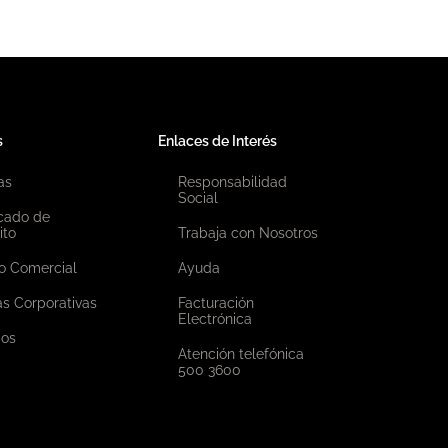
s
Enlaces de Interés
as
Responsabilidad
Social
icado de
ito
Trabaja con Nosotros
o Comercial
Ayuda
as Corporativas
Facturación
Electrónica
ios
Atención telefónica
500 3600