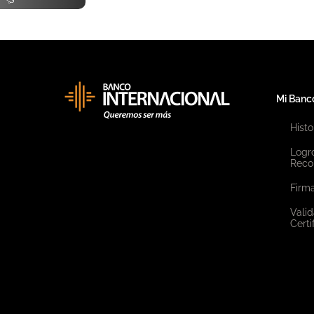
Mi Banc
Histo
Logr
Reco
Firma
Valid
Certi