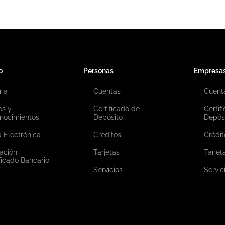
o
Personas
Empresa
ria
Cuentas
Cuent
os y
Certificado de
Certif
nocimientos
Depósito
Depós
 Electrónica
Créditos
Crédit
ación
Tarjetas
Tarjet
ficado Bancario
Servicios
Servic