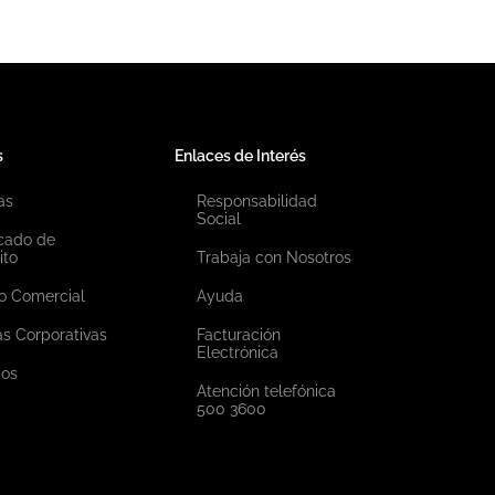
s
Enlaces de Interés
as
Responsabilidad
Social
icado de
ito
Trabaja con Nosotros
o Comercial
Ayuda
as Corporativas
Facturación
Electrónica
ios
Atención telefónica
500 3600