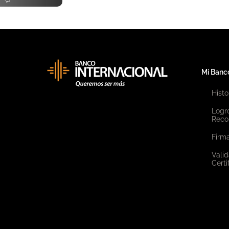
Mi Banc
Histo
Logr
Reco
Firma
Valid
Certi