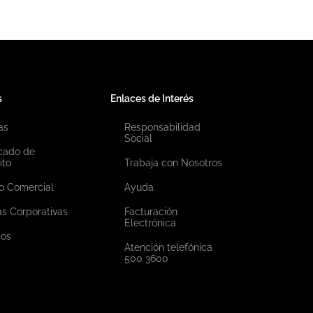
s
Enlaces de Interés
as
Responsabilidad
Social
icado de
ito
Trabaja con Nosotros
o Comercial
Ayuda
as Corporativas
Facturación
Electrónica
ios
Atención telefónica
500 3600