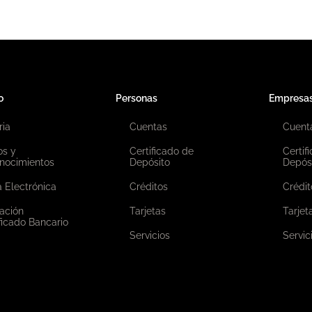
o
Personas
Empresa
ria
Cuentas
Cuent
os y
Certificado de
Certif
nocimientos
Depósito
Depós
 Electrónica
Créditos
Crédit
ación
Tarjetas
Tarjet
ficado Bancario
Servicios
Servic