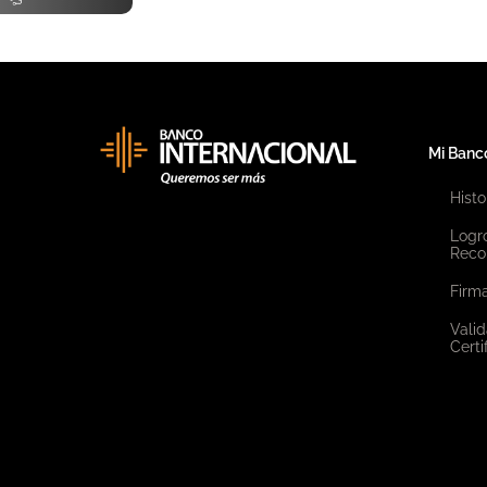
Mi Banc
Histo
Logr
Reco
Firma
Valid
Certi