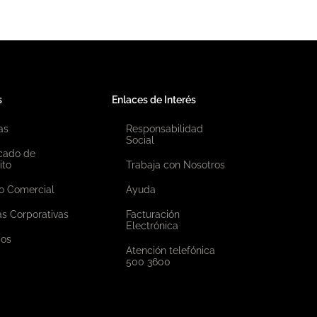
s
Enlaces de Interés
as
Responsabilidad
Social
icado de
ito
Trabaja con Nosotros
o Comercial
Ayuda
as Corporativas
Facturación
Electrónica
ios
Atención telefónica
500 3600